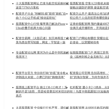
十大股票配资网址 巴拿马航空拟采购60架
股票配资股 空客A220客机未
波音737MAX客机
驶舱次级防护屏障 捷蓝航空请
配资开户大全 “秒解BL锁”获得“刷机”自
配资怎么开户 最高法公布5起
由？小心让手机成“移动监听站”
犯公民个人信息犯罪有哪些新
股票配资中心行情 曝苹果已解决iPhone
证券炒股配资网 预约量破400
Ultra折叠手机两大核心问题
佳偶天成开播即炸，开局就是
配资交易网 《火影忍者》别天神再现？南
配资门户网站有哪些 荣耀出征 
美鸟类自带写轮眼，网友：宇智波一族
赴使命，以荣耀铸传奇
专业配资论坛网 黄河为什么是中华民族的
短期股票配资门户 再现江苏
母亲河？
业《战神刘裕之金戈铁马》出
配资平台官方 华尔街打响“抄底”发令枪：
配资股公司官网 告别高增长，
伊朗战火未熄，小摩已列好“购物清单”
好”的海尔智家，为何市场并
股票线上配资平台 骑士138-113奇才！无
杠杆配资 遭小卡2+1绝杀，火
解的不是5连胜，而是哈登赛后对米切尔的
转！乌度卡彻底露馅3大短板
表态
太原股票配资 中信银行行长芦苇，调任邮
新股配资网 从6800元购买的顾