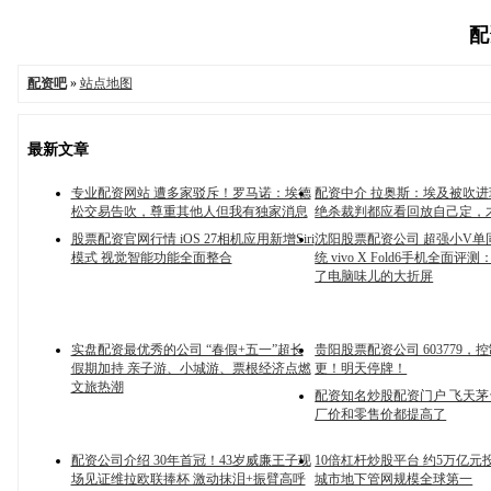
配
配资吧
»
站点地图
最新文章
专业配资网站 遭多家驳斥！罗马诺：埃德
配资中介 拉奥斯：埃及被吹
松交易告吹，尊重其他人但我有独家消息
绝杀裁判都应看回放自己定，
股票配资官网行情 iOS 27相机应用新增Siri
沈阳股票配资公司 超强小V单
模式 视觉智能功能全面整合
统 vivo X Fold6手机全面评
了电脑味儿的大折屏
实盘配资最优秀的公司 “春假+五一”超长
贵阳股票配资公司 603779，
假期加持 亲子游、小城游、票根经济点燃
更！明天停牌！
文旅热潮
配资知名炒股配资门户 飞天
厂价和零售价都提高了
配资公司介绍 30年首冠！43岁威廉王子现
10倍杠杆炒股平台 约5万亿元
场见证维拉欧联捧杯 激动抹泪+振臂高呼
城市地下管网规模全球第一