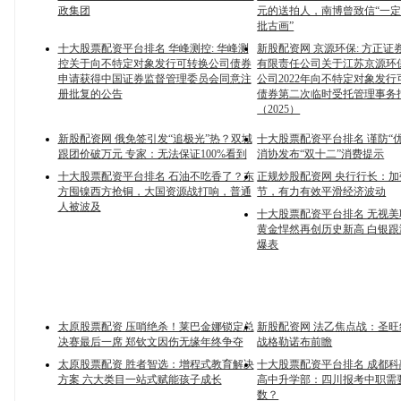
政集团
元的送拍人，南博曾致信“一
批古画”
十大股票配资平台排名 华峰测控: 华峰测
新股配资网 京源环保: 方正证
控关于向不特定对象发行可转换公司债券
有限责任公司关于江苏京源环
申请获得中国证券监督管理委员会同意注
公司2022年向不特定对象发
册批复的公告
债券第二次临时受托管理事务
（2025）
新股配资网 俄免签引发“追极光”热？双城
十大股票配资平台排名 谨防“优
跟团价破万元 专家：无法保证100%看到
消协发布“双十二”消费提示
十大股票配资平台排名 石油不吃香了？东
正规炒股配资网 央行行长：
方囤镍西方抢铜，大国资源战打响，普通
节，有力有效平滑经济波动
人被波及
十大股票配资平台排名 无视
黄金悍然再创历史新高 白银
爆表
太原股票配资 压哨绝杀！莱巴金娜锁定总
新股配资网 法乙焦点战：圣
决赛最后一席 郑钦文因伤无缘年终争夺
战格勒诺布前瞻
太原股票配资 胜者智选：增程式教育解决
十大股票配资平台排名 成都
方案 六大类目一站式赋能孩子成长
高中升学部：四川报考中职需
数？