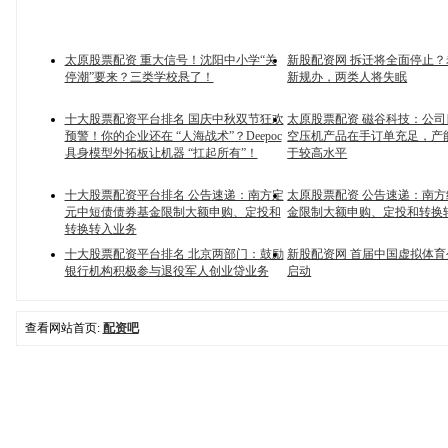
太原股票配资 重大信号！沈阳中小学“关
新股配资网 拆迁将全面停止
停潮”要来？三类学校悬了！
新规办，两类人将失眠
十大股票配资平台排名 国庆中秋双节狂欢
太原股票配资 磁谷科技：公
预警！你的企业还在 “人海战术”？Deepoc
空压机产品在手订单充足，产
具身模型外拓板让机器 “扛起所有”！
于较高水平
十大股票配资平台排名 公告速递：南方定
太原股票配资 公告速递：南
元中短债债券基金限制大额申购、定投和
金限制大额申购、定投和转换
转换转入业务
十大股票配资平台排名 北京两部门：鼓励
新股配资网 首届中国虚拟体
银行机构积极参与退役军人创业贷业务
启动
查看网站首页:
配资吧