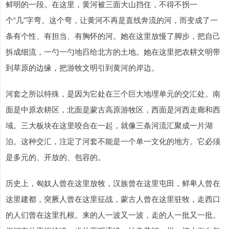
鲜明的一段。在这里，黄河被三面大山挡住，不得不拐一
个“几”字弯。这个弯，让黄河不再是直线奔流的河，而变成了一
条有个性、有担当、有胸怀的河。她在这里放慢了脚步，把自己
拆成细流，一勺一勺地舀给北方的土地。她在这里把农耕文明带
到草原的边缘，把游牧文明引到黄河的岸边。
河套之所以特殊，是因为它处在三个巨大地理单元的交汇处。南
面是中原农耕区，北面是蒙古高原游牧区，西面是河西走廊和西
域。三大板块在这里咬合在一起，就像三条河流汇聚成一片湖
泊。这种交汇，注定了河套不能是一个单一文化的地方。它必须
是多元的、开放的、包容的。
历史上，匈奴人曾在这里放牧，汉族曾在这里屯田，鲜卑人曾在
这里建都，突厥人曾在这里征战，蒙古人曾在这里驻牧，走西口
的人们曾在这里扎根。来的人一波又一波，走的人一批又一批。