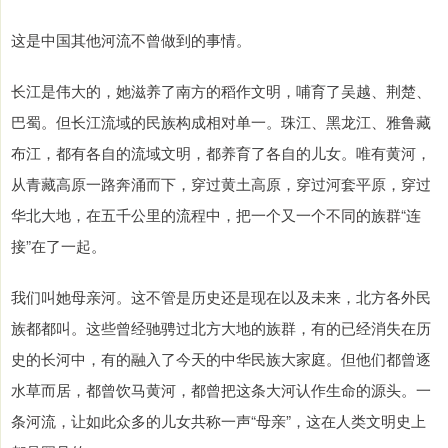
这是中国其他河流不曾做到的事情。
长江是伟大的，她滋养了南方的稻作文明，哺育了吴越、荆楚、
巴蜀。但长江流域的民族构成相对单一。珠江、黑龙江、雅鲁藏
布江，都有各自的流域文明，都养育了各自的儿女。唯有黄河，
从青藏高原一路奔涌而下，穿过黄土高原，穿过河套平原，穿过
华北大地，在五千公里的流程中，把一个又一个不同的族群“连
接”在了一起。
我们叫她母亲河。这不管是历史还是现在以及未来，北方各外民
族都都叫。这些曾经驰骋过北方大地的族群，有的已经消失在历
史的长河中，有的融入了今天的中华民族大家庭。但他们都曾逐
水草而居，都曾饮马黄河，都曾把这条大河认作生命的源头。一
条河流，让如此众多的儿女共称一声“母亲”，这在人类文明史上