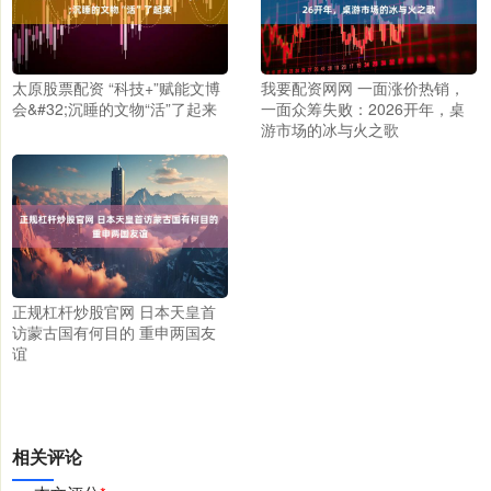
太原股票配资 “科技+”赋能文博
我要配资网网 一面涨价热销，
会&#32;沉睡的文物“活”了起来
一面众筹失败：2026开年，桌
游市场的冰与火之歌
正规杠杆炒股官网 日本天皇首
访蒙古国有何目的 重申两国友
谊
相关评论