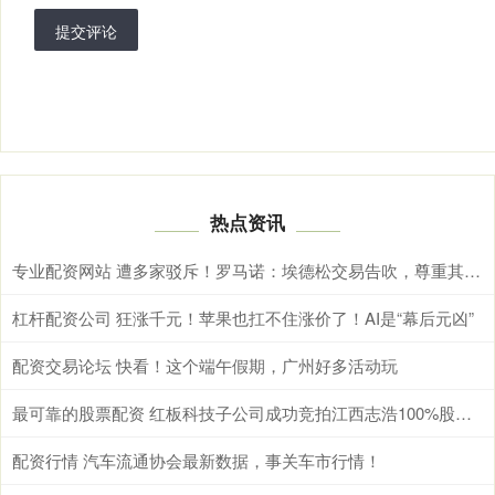
提交评论
热点资讯
专业配资网站 遭多家驳斥！罗马诺：埃德松交易告吹，尊重其他人但我有独家消息
杠杆配资公司 狂涨千元！苹果也扛不住涨价了！AI是“幕后元凶”
配资交易论坛 快看！这个端午假期，广州好多活动玩
最可靠的股票配资 红板科技子公司成功竞拍江西志浩100%股权 利于快速扩充公司PCB产能
配资行情 汽车流通协会最新数据，事关车市行情！