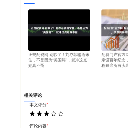
正规配资网 别吵了！刘亦菲输给宋
配资门户官方
佳，不是因为“美国籍”，就冲这点
亲设百年纪念
她真不冤
程缺席所有庆
相关评论
本文评分
*
评论内容
*