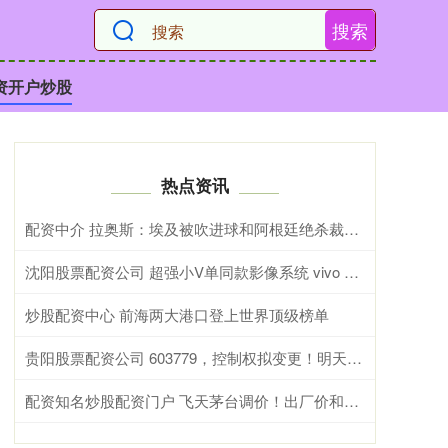
搜索
资开户炒股
热点资讯
配资中介 拉奥斯：埃及被吹进球和阿根廷绝杀裁判都应看回放自己定，才合理
沈阳股票配资公司 超强小V单同款影像系统 vivo X Fold6手机全面评测：一款用出了电脑味儿的大折屏
炒股配资中心 前海两大港口登上世界顶级榜单
贵阳股票配资公司 603779，控制权拟变更！明天停牌！
配资知名炒股配资门户 飞天茅台调价！出厂价和零售价都提高了