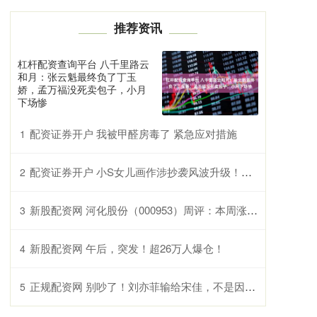
推荐资讯
杠杆配资查询平台 八千里路云
和月：张云魁最终负了丁玉
娇，孟万福没死卖包子，小月
下场惨
配资证券开户 我被甲醛房毒了 紧急应对措施
1
配资证券开户 小S女儿画作涉抄袭风波升级！奈良美智下场质问，已卖出百万台币
2
新股配资网 河化股份（000953）周评：本周涨9.71%，主力资金合计净流入1.68亿元
3
新股配资网 午后，突发！超26万人爆仓！
4
正规配资网 别吵了！刘亦菲输给宋佳，不是因为“美国籍”，就冲这点她真不冤
5