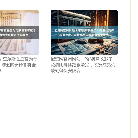
网 查尔斯在皇宫为母
配资网官网网站 12岁奥莉长残了！
，涉丑闻安德鲁将全
花滑比赛摔跤很淡定，装扮成熟尖
典
酸刻薄似安陵容