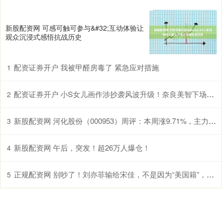
新股配资网 可感可触可参与&#32;互动体验让
观众沉浸式感悟抗战历史
配资证券开户 我被甲醛房毒了 紧急应对措施
1
配资证券开户 小S女儿画作涉抄袭风波升级！奈良美智下场质问，已卖出百万台币
2
新股配资网 河化股份（000953）周评：本周涨9.71%，主力资金合计净流入1.68亿元
3
新股配资网 午后，突发！超26万人爆仓！
4
正规配资网 别吵了！刘亦菲输给宋佳，不是因为“美国籍”，就冲这点她真不冤
5