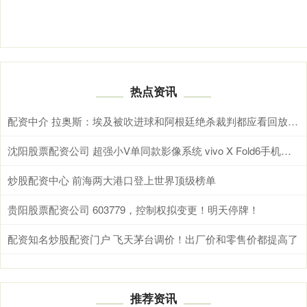
热点资讯
配资中介 拉奥斯：埃及被吹进球和阿根廷绝杀裁判都应看回放自己定，才合理
沈阳股票配资公司 超强小V单同款影像系统 vivo X Fold6手机全面评测：一款用出了电脑味儿的大折屏
炒股配资中心 前海两大港口登上世界顶级榜单
贵阳股票配资公司 603779，控制权拟变更！明天停牌！
配资知名炒股配资门户 飞天茅台调价！出厂价和零售价都提高了
推荐资讯