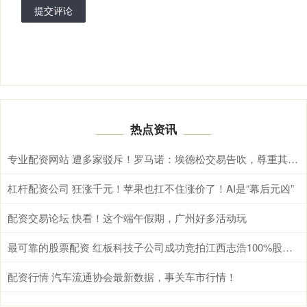
提交评论
热点资讯
专业配资网站 遭多家驳斥！罗马诺：埃德松交易告吹，尊重其他人但我有独家消息
杠杆配资公司 狂涨千元！苹果也扛不住涨价了！AI是“幕后元凶”
配资交易论坛 快看！这个端午假期，广州好多活动玩
最可靠的股票配资 红板科技子公司成功竞拍江西志浩100%股权 利于快速扩充公司PCB产能
配资行情 汽车流通协会最新数据，事关车市行情！